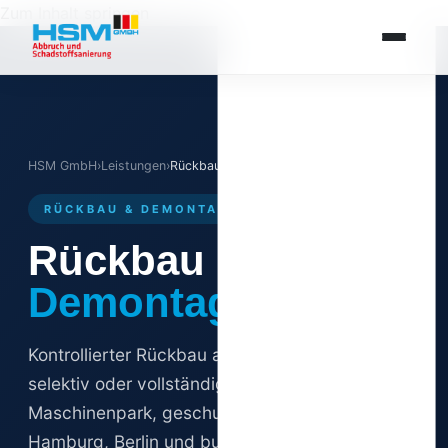
Zum Inhalt springen
HSM GmbH
›
Leistungen
›
Rückbau & Demontage
RÜCKBAU & DEMONTAGE · SEIT 2013
Rückbau &
Demontage.
Kontrollierter Rückbau aller Gebäudetypen –
selektiv oder vollständig. Mit modernem
Maschinenpark, geschultem Personal. In
Hamburg, Berlin und bundesweit.