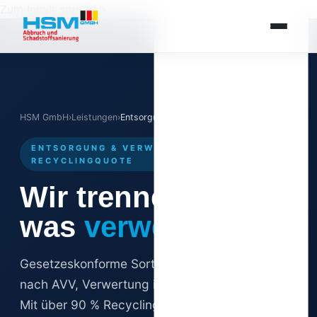
Zum Inhalt springen
HSM GmbH
›
Leistungen
›
Entsorgung
ENTSORGUNG & VERWERTUNG · 90%+
RECYCLINGQUOTE
Wir trennen,
was
verwertbar ist.
Gesetzeskonforme Sortierung, Klassifizierung
nach AVV, Verwertung in zertifizierten Anlagen.
Mit über 90 % Recyclingquote, elektronischen