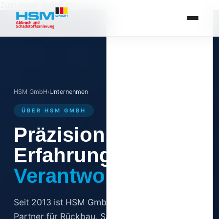
Zum Inhalt springen
HSM GmbH
›
Unternehmen
ÜBER HSM GMBH
Präzision.
Erfahrung.
Verantwortung.
Seit 2013 ist HSM GmbH der verlässliche
Partner für Rückbau, Sanierung und