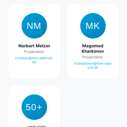
NM
MK
Norbert Melzer
Magomed
Kharkimov
Projektleiter
Projektleiter
n.melzer@hsm-abbruch.
de
m.kharkimov@hsm-abbr
uch.de
50+