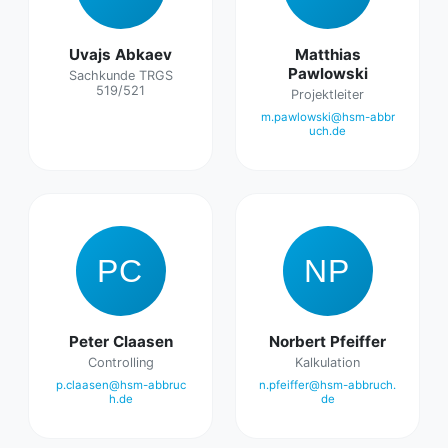
Uvajs Abkaev
Matthias
Pawlowski
Sachkunde TRGS
519/521
Projektleiter
m.pawlowski@hsm-abbr
uch.de
PC
NP
Peter Claasen
Norbert Pfeiffer
Controlling
Kalkulation
p.claasen@hsm-abbruc
n.pfeiffer@hsm-abbruch.
h.de
de