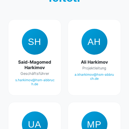
SH
AH
Said-Magomed
Ali Harkimov
Harkimov
Projektleitung
Geschäftsführer
a.kharkimov@hsm-abbru
ch.de
s.harkimov@hsm-abbruc
h.de
UA
MP